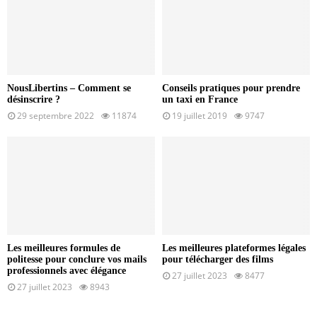
NousLibertins – Comment se
Conseils pratiques pour prendre
désinscrire ?
un taxi en France
29 septembre 2022
11874
19 juillet 2019
9747
Les meilleures formules de
Les meilleures plateformes légales
politesse pour conclure vos mails
pour télécharger des films
professionnels avec élégance
27 juillet 2023
8477
27 juillet 2023
8943