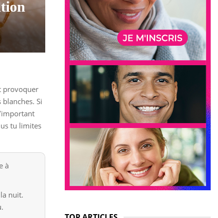
ation
nt provoquer
 blanches. Si
’important
lus tu limites
e à
la nuit.
u.
TOP ARTICLES