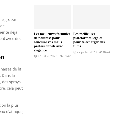
une grosse
 de
érite déjà
Les meilleures formules
Les meilleures
lent avec des
de politesse pour
plateformes légales
conclure vos mails
pour télécharger des
professionnels avec
films
élégance
27 juillet 2023
8474
on
27 juillet 2023
8942
naises de lit
. Dans la
, des sprays
re, cela peut
tion la plus
eau d’attaque,