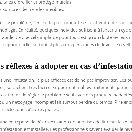
, taies d’oreiller et protège-matelas ;
s sombres derrière les meubles.
res ce problème, l’erreur la plus courante est d’attendre de “voir 
t d’agir. En réalité, quelques individus suffisent à lancer un cycle
rapide. Ce que cela implique pour toi, c’est qu’un doute sérieux m
ion approfondie, surtout si plusieurs personnes du foyer se réveil
s réflexes à adopter en cas d’infestati
s une infestation, le plus efficace est de ne pas improviser. Les pu
tes, se cachent très bien et supportent mal les traitements partiels
cas, tenter de régler le problème seul avec des produits inadaptés
ou un nettoyage incomplet fait surtout perdre du temps. Pire enco
 insectes dans d’autres pièces.
une entreprise de désinsectisation de punaises de lit reste la solu
’infestation est installée. Les professionnels savent évaluer le niv