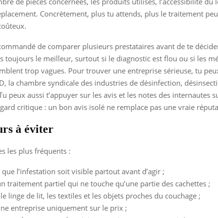
mbre de pièces concernées, les produits utilisés, l’accessibilité du
déplacement. Concrètement, plus tu attends, plus le traitement peu
coûteux.
ecommandé de comparer plusieurs prestataires avant de te décide
s toujours le meilleur, surtout si le diagnostic est flou ou si les 
blent trop vagues. Pour trouver une entreprise sérieuse, tu peux
3D, la chambre syndicale des industries de désinfection, désinsecti
Tu peux aussi t’appuyer sur les avis et les notes des internautes s
gard critique : un bon avis isolé ne remplace pas une vraie réputa
rs à éviter
es les plus fréquents :
que l’infestation soit visible partout avant d’agir ;
 un traitement partiel qui ne touche qu’une partie des cachettes ;
le linge de lit, les textiles et les objets proches du couchage ;
une entreprise uniquement sur le prix ;