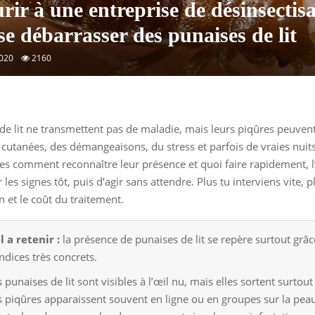
rir à une entreprise de désinsectis
se débarrasser des punaises de lit
2020
2160
de lit ne transmettent pas de maladie, mais leurs piqûres peuve
 cutanées, des démangeaisons, du stress et parfois de vraies nuits
s comment reconnaître leur présence et quoi faire rapidement, l
 les signes tôt, puis d’agir sans attendre. Plus tu interviens vite, p
n et le coût du traitement.
l a retenir :
la présence de punaises de lit se repère surtout grâc
ndices très concrets.
 punaises de lit sont visibles à l’œil nu, mais elles sortent surtout 
s piqûres apparaissent souvent en ligne ou en groupes sur la pea