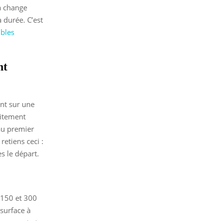
la change
a durée. C’est
ibles
nt
ent sur une
aitement
 au premier
retiens ceci :
s le départ.
 150 et 300
 surface à