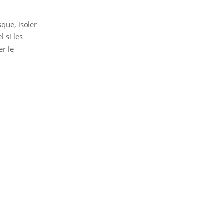
sque, isoler
 si les
er le