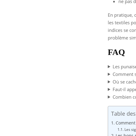
ne pas d
En pratique, c
les textiles 
indices se co
problème sim
FAQ
Les punaise
Comment sav
Où se cache
Faut-il app
Combien coû
Table des
Comment r
Les sig
Les bons r