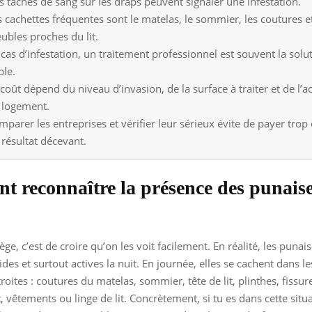
s taches de sang sur les draps peuvent signaler une infestation.
s cachettes fréquentes sont le matelas, le sommier, les coutures et
ubles proches du lit.
cas d’infestation, un traitement professionnel est souvent la solut
ble.
coût dépend du niveau d’invasion, de la surface à traiter et de l’ac
 logement.
mparer les entreprises et vérifier leur sérieux évite de payer trop
 résultat décevant.
 reconnaître la présence des punaises
ge, c’est de croire qu’on les voit facilement. En réalité, les punais
ides et surtout actives la nuit. En journée, elles se cachent dans l
roites : coutures du matelas, sommier, tête de lit, plinthes, fissu
, vêtements ou linge de lit. Concrètement, si tu es dans cette situat