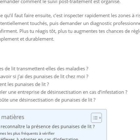
emander comment le suivi post-traitement est organisé.
e qu’il faut faire ensuite, c’est inspecter rapidement les zones à ri
potentiellement touchés, puis demander un diagnostic professionnel
nfirment. Plus tu réagis tôt, plus tu augmentes tes chances de régl
plement et durablement.
s de lit transmettent-elles des maladies ?
oir si j’ai des punaises de lit chez moi ?
nt les punaises de lit ?
eler une entreprise de désinsectisation en cas d’infestation ?
te une désinsectisation de punaises de lit ?
 matières
econnaître la présence des punaises de lit ?
nes les plus fréquents à vérifier
éflexes à adopter en cas d’infestation