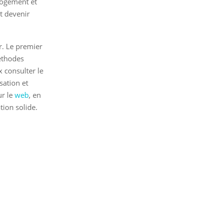
 logement et
t devenir
r. Le premier
méthodes
 consulter le
sation et
ur le
web
, en
tion solide.