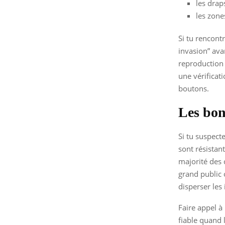
les draps
les zone
Si tu rencont
invasion” avan
reproduction 
une vérificat
boutons.
Les bon
Si tu suspecte
sont résistan
majorité des 
grand public 
disperser les
Faire appel à 
fiable quand l