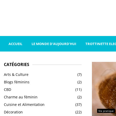
ACCUEIL
LE MONDE D’AUJOURD’HUI
TROTTINETTE ELE
CATÉGORIES
Arts & Culture
(7)
Blogs féminins
(2)
CBD
(11)
Charme au féminin
(2)
Cuisine et Alimentation
(37)
Vie pratique
Décoration
(22)