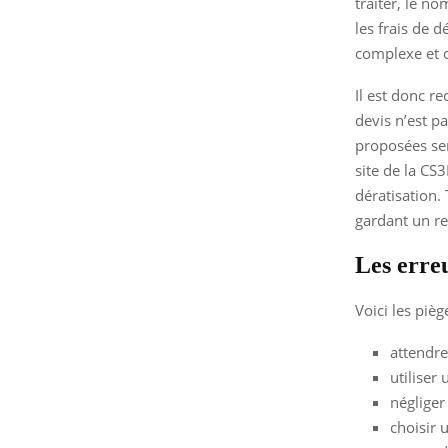
traiter, le no
les frais de 
complexe et 
Il est donc r
devis n’est pa
proposées sem
site de la CS
dératisation. 
gardant un re
Les erreu
Voici les pièg
attendre 
utiliser
négliger 
choisir 