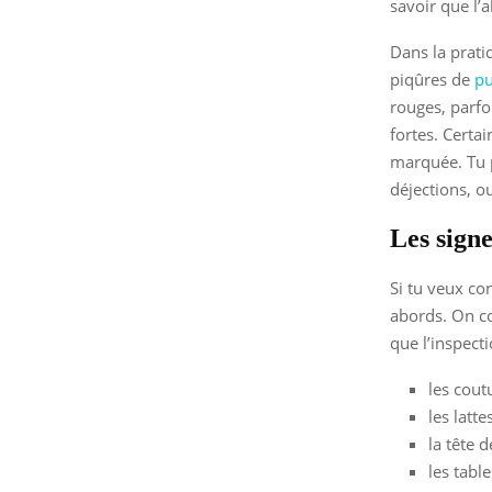
savoir que l’
Dans la prati
piqûres de
pu
rouges, parf
fortes. Certa
marquée. Tu p
déjections, ou
Les signe
Si tu veux co
abords. On co
que l’inspecti
les cout
les latt
la tête d
les tabl