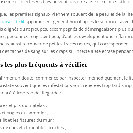
absence d’insectes visibles ne veut pas dire absence d’infestation.
que, les premiers signaux viennent souvent de la peau et de la lite
naises de lit
apparaissent généralement après le sommeil, avec 
ois alignés ou regroupés, accompagnés de démangeaisons plus o
ines personnes réagissent peu, d’autres développent une inflamm
eux aussi retrouver de petites traces noires, qui correspondent 
 des taches de sang sur les draps si l’insecte a été écrasé pendant 
s les plus fréquents à vérifier
nfirmer un doute, commence par inspecter méthodiquement le lit 
nstate souvent que les infestations sont repérées trop tard sim
on a été trop rapide. Regarde :
ures et plis du matelas ;
es et angles du sommier ;
e lit et les fissures du mur ;
es de chevet et meubles proches ;