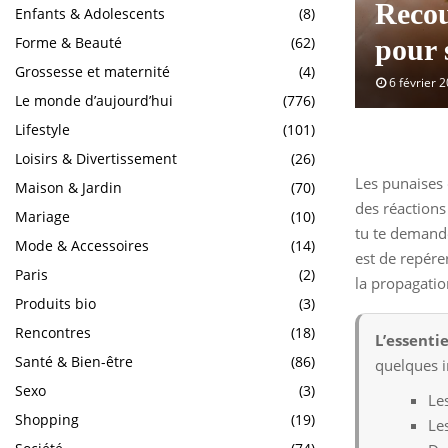
Recou
Enfants & Adolescents
(8)
Forme & Beauté
(62)
pour 
Grossesse et maternité
(4)
6 février 
Le monde d’aujourd’hui
(776)
Lifestyle
(101)
Loisirs & Divertissement
(26)
Les punaises 
Maison & Jardin
(70)
des réactions
Mariage
(10)
tu te demande
Mode & Accessoires
(14)
est de repérer
Paris
(2)
la propagatio
Produits bio
(3)
Rencontres
(18)
L’essentie
Santé & Bien-être
(86)
quelques i
Sexo
(3)
Les
Shopping
(19)
Le