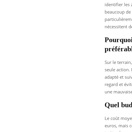
identifier les
beaucoup de ch
particulièrem
nécessitent d
Pourquoi 
préférab
Sur le terrai
seule action.
adapté et suiv
regard et évit
une mauvaise 
Quel bud
Le coût moyen
euros, mais ce