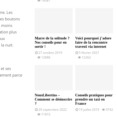
18381
rie. Les
des boutons
u moins
ation plus
aux
Marre de la solitude ?
Voici pourquoi j’adore
Nos conseils pour en
faire de la rencontre
la nuit.
sortir !
travesti via internet
27 octobre 2019
5 février 2021
12686
12262
et ses
plement parce
NousLibertins –
Conseils pratiques pour
Comment se désinscrire
prendre un taxi en
?
France
29 septembre 2022
19 juillet 2019
9742
11872