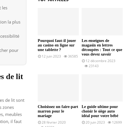
 les
ion la plus
cessibilité
Pourquoi faut-il jouer
Les enseignes de
au casino en ligne sur
magasin en lettres
 cher pour
une tablette ?
découpées : Tout ce que
vous devez savoir
12 juin 2023
36585
12 décembre 2023
23143
 de lit
es de lit sont
es zones
Choisissez un faire-part
Le guide ultime pour
marron pour le
choisir le siège auto
res, meubles
mariage
idéal pour votre bébé
ion, il faut
28 février 2020
20 juin 2023
12699