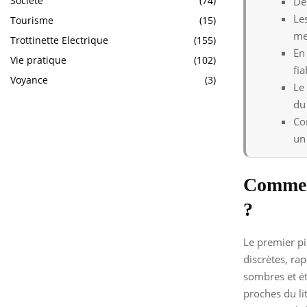
Société
(74)
De
Le
Tourisme
(15)
me
Trottinette Electrique
(155)
En 
Vie pratique
(102)
fia
Voyance
(3)
Le 
du
Co
un
Comment
?
Le premier piè
discrètes, rap
sombres et ét
proches du lit