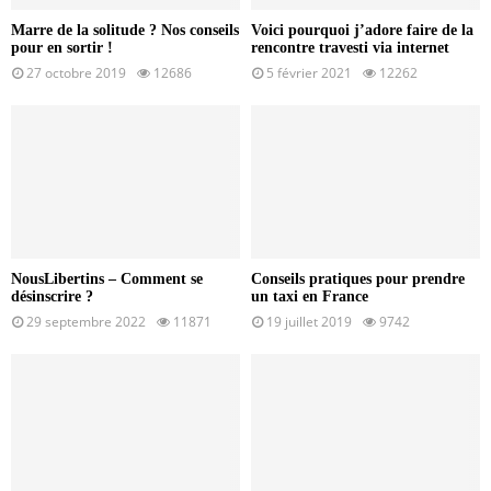
Marre de la solitude ? Nos conseils
Voici pourquoi j’adore faire de la
pour en sortir !
rencontre travesti via internet
27 octobre 2019
12686
5 février 2021
12262
NousLibertins – Comment se
Conseils pratiques pour prendre
désinscrire ?
un taxi en France
29 septembre 2022
11871
19 juillet 2019
9742