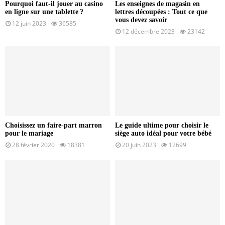
Pourquoi faut-il jouer au casino
Les enseignes de magasin en
en ligne sur une tablette ?
lettres découpées : Tout ce que
vous devez savoir
12 juin 2023
36585
12 décembre 2023
23142
Choisissez un faire-part marron
Le guide ultime pour choisir le
pour le mariage
siège auto idéal pour votre bébé
28 février 2020
18381
20 juin 2023
12699